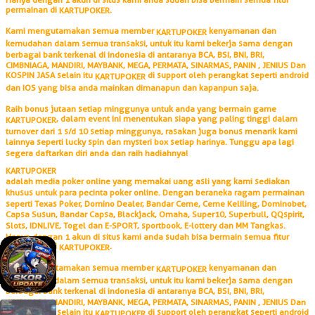
permainan di
.
KARTUPOKER
Kami mengutamakan semua member
kenyamanan dan
KARTUPOKER
kemudahan dalam semua transaksi, untuk itu kami bekerja sama dengan
berbagai bank terkenal di indonesia di antaranya BCA, BSI, BNI, BRI,
CIMBNIAGA, MANDIRI, MAYBANK, MEGA, PERMATA, SINARMAS, PANIN , JENIUS Dan
KOSPIN JASA selain itu
di support oleh perangkat seperti android
KARTUPOKER
dan IOS yang bisa anda mainkan dimanapun dan kapanpun saja.
Raih bonus jutaan setiap minggunya untuk anda yang bermain game
, dalam event ini menentukan siapa yang paling tinggi dalam
KARTUPOKER
turnover dari 1 s/d 10 setiap minggunya, rasakan juga bonus menarik kami
lainnya seperti lucky spin dan mysteri box setiap harinya. Tunggu apa lagi
segera daftarkan diri anda dan raih hadiahnya!
KARTUPOKER
adalah media poker online yang memakai uang asli yang kami sediakan
khusus untuk para pecinta poker online. Dengan beraneka ragam permainan
seperti Texas Poker, Domino Dealer, Bandar Ceme, Ceme Keliling, Dominobet,
Capsa Susun, Bandar Capsa, Blackjack, Omaha, Super10, Superbull, QQspirit,
Slots, IDNLIVE, Togel dan E-SPORT, sportbook, E-lottery dan MM Tangkas.
Hanya dengan 1 akun di situs kami anda sudah bisa bermain semua fitur
permainan di
.
KARTUPOKER
Kami mengutamakan semua member
kenyamanan dan
KARTUPOKER
kemudahan dalam semua transaksi, untuk itu kami bekerja sama dengan
berbagai bank terkenal di indonesia di antaranya BCA, BSI, BNI, BRI,
CIMBNIAGA, MANDIRI, MAYBANK, MEGA, PERMATA, SINARMAS, PANIN , JENIUS Dan
KOSPIN JASA selain itu
di support oleh perangkat seperti android
KARTUPOKER