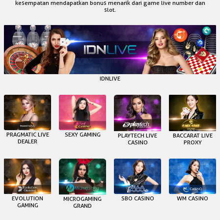
kesempatan mendapatkan bonus menarik dari game live number dan
slot.
IDNLIVE
PRAGMATIC LIVE
SEXY GAMING
PLAYTECH LIVE
BACCARAT LIVE
DEALER
CASINO
PROXY
EVOLUTION
SBO CASINO
WM CASINO
MICROGAMING
GAMING
GRAND