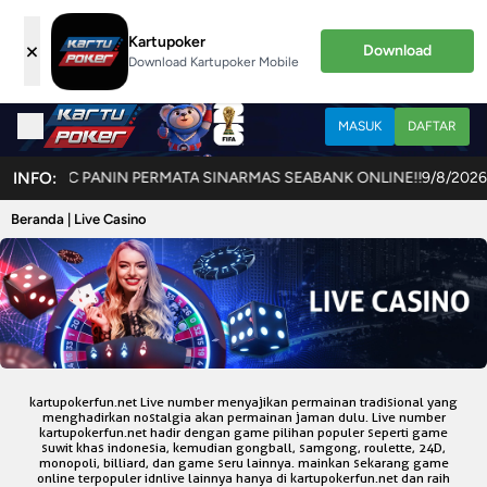
Kartupoker
×
Download
Download Kartupoker Mobile
MASUK
DAFTAR
ENIUS OCBC PANIN PERMATA SINARMAS SEABANK ONLINE!!
INFO:
9/8/2026 
Beranda | Live Casino
kartupokerfun.net Live number menyajikan permainan tradisional yang
menghadirkan nostalgia akan permainan jaman dulu. Live number
kartupokerfun.net hadir dengan game pilihan populer seperti game
suwit khas indonesia, kemudian gongball, samgong, roulette, 24D,
monopoli, billiard, dan game seru lainnya. mainkan sekarang game
online terpopuler idnlive lainnya hanya di kartupokerfun.net dan raih