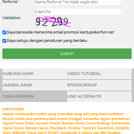
Referral
Validation
Saya bersedia menerima email promosi kartupokerfun.net
Saya setuju dengan peraturan yang berlaku.
SUBMIT
HUBUNGI KAMI
VIDEO TUTORIAL
JADWAL BANK
SPONSORSHIP
CARA BERMAIN
LINK ALTERNATIF
KARTUPOKER
adalah media poker online yang memakai uang asli yang kami sediakan
khusus untuk para pecinta poker online. Dengan beraneka ragam permainan
seperti Texas Poker, Domino Dealer, Bandar Ceme, Ceme Keliling, Dominobet,
Capsa Susun, Bandar Capsa, Blackjack, Omaha, Super10, Superbull, QQspirit,
Slots, IDNLIVE, Togel dan E-SPORT, sportbook, E-lottery dan MM Tangkas.