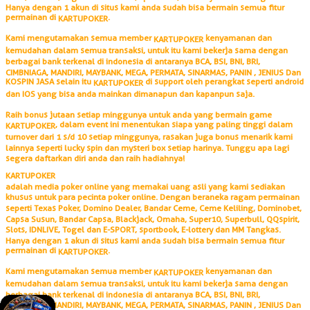
Hanya dengan 1 akun di situs kami anda sudah bisa bermain semua fitur
permainan di
.
KARTUPOKER
Kami mengutamakan semua member
kenyamanan dan
KARTUPOKER
kemudahan dalam semua transaksi, untuk itu kami bekerja sama dengan
berbagai bank terkenal di indonesia di antaranya BCA, BSI, BNI, BRI,
CIMBNIAGA, MANDIRI, MAYBANK, MEGA, PERMATA, SINARMAS, PANIN , JENIUS Dan
KOSPIN JASA selain itu
di support oleh perangkat seperti android
KARTUPOKER
dan IOS yang bisa anda mainkan dimanapun dan kapanpun saja.
Raih bonus jutaan setiap minggunya untuk anda yang bermain game
, dalam event ini menentukan siapa yang paling tinggi dalam
KARTUPOKER
turnover dari 1 s/d 10 setiap minggunya, rasakan juga bonus menarik kami
lainnya seperti lucky spin dan mysteri box setiap harinya. Tunggu apa lagi
segera daftarkan diri anda dan raih hadiahnya!
KARTUPOKER
adalah media poker online yang memakai uang asli yang kami sediakan
khusus untuk para pecinta poker online. Dengan beraneka ragam permainan
seperti Texas Poker, Domino Dealer, Bandar Ceme, Ceme Keliling, Dominobet,
Capsa Susun, Bandar Capsa, Blackjack, Omaha, Super10, Superbull, QQspirit,
Slots, IDNLIVE, Togel dan E-SPORT, sportbook, E-lottery dan MM Tangkas.
Hanya dengan 1 akun di situs kami anda sudah bisa bermain semua fitur
permainan di
.
KARTUPOKER
Kami mengutamakan semua member
kenyamanan dan
KARTUPOKER
kemudahan dalam semua transaksi, untuk itu kami bekerja sama dengan
berbagai bank terkenal di indonesia di antaranya BCA, BSI, BNI, BRI,
CIMBNIAGA, MANDIRI, MAYBANK, MEGA, PERMATA, SINARMAS, PANIN , JENIUS Dan