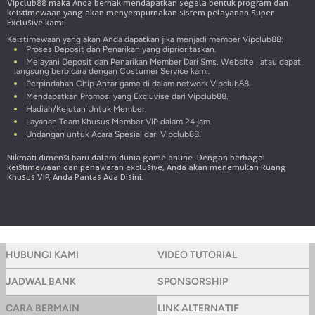
Vipclub88 maka Anda berhak mendapatkan segala bentuk program dan
keistimewaan yang akan menyempurnakan sistem pelayanan Super
Exclusive kami.
Keistimewaan yang akan Anda dapatkan jika menjadi member Vipclub88:
Proses Deposit dan Penarikan yang diprioritaskan.
Melayani Deposit dan Penarikan Member Dari Sms, Website , atau dapat
langsung berbicara dengan Costumer Service kami.
Perpindahan Chip Antar game di dalam network Vipclub88.
Mendapatkan Promosi yang Excluvise dari Vipclub88.
Hadiah/Kejutan Untuk Member.
Layanan Team Khusus Member VIP dalam 24 jam.
Undangan untuk Acara Spesial dari Vipclub88.
Nikmati dimensi baru dalam dunia game online. Dengan berbagai
keistimewaan dan penawaran exclusive, Anda akan menemukan Ruang
Khusus VIP, Anda Pantas Ada Disini.
HUBUNGI KAMI
VIDEO TUTORIAL
JADWAL BANK
SPONSORSHIP
CARA BERMAIN
LINK ALTERNATIF