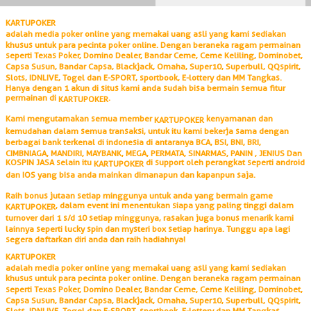
KARTUPOKER
adalah media poker online yang memakai uang asli yang kami sediakan
khusus untuk para pecinta poker online. Dengan beraneka ragam permainan
seperti Texas Poker, Domino Dealer, Bandar Ceme, Ceme Keliling, Dominobet,
Capsa Susun, Bandar Capsa, Blackjack, Omaha, Super10, Superbull, QQspirit,
Slots, IDNLIVE, Togel dan E-SPORT, sportbook, E-lottery dan MM Tangkas.
Hanya dengan 1 akun di situs kami anda sudah bisa bermain semua fitur
permainan di
.
KARTUPOKER
Kami mengutamakan semua member
kenyamanan dan
KARTUPOKER
kemudahan dalam semua transaksi, untuk itu kami bekerja sama dengan
berbagai bank terkenal di indonesia di antaranya BCA, BSI, BNI, BRI,
CIMBNIAGA, MANDIRI, MAYBANK, MEGA, PERMATA, SINARMAS, PANIN , JENIUS Dan
KOSPIN JASA selain itu
di support oleh perangkat seperti android
KARTUPOKER
dan IOS yang bisa anda mainkan dimanapun dan kapanpun saja.
Raih bonus jutaan setiap minggunya untuk anda yang bermain game
, dalam event ini menentukan siapa yang paling tinggi dalam
KARTUPOKER
turnover dari 1 s/d 10 setiap minggunya, rasakan juga bonus menarik kami
lainnya seperti lucky spin dan mysteri box setiap harinya. Tunggu apa lagi
segera daftarkan diri anda dan raih hadiahnya!
KARTUPOKER
adalah media poker online yang memakai uang asli yang kami sediakan
khusus untuk para pecinta poker online. Dengan beraneka ragam permainan
seperti Texas Poker, Domino Dealer, Bandar Ceme, Ceme Keliling, Dominobet,
Capsa Susun, Bandar Capsa, Blackjack, Omaha, Super10, Superbull, QQspirit,
Slots, IDNLIVE, Togel dan E-SPORT, sportbook, E-lottery dan MM Tangkas.