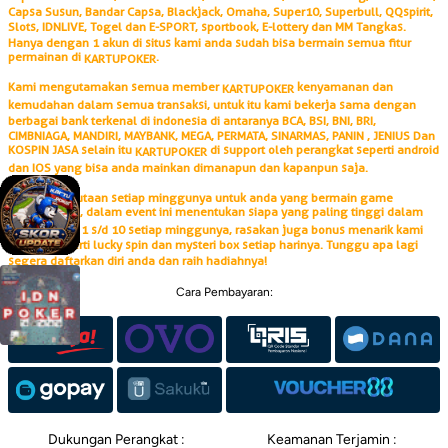
Capsa Susun, Bandar Capsa, Blackjack, Omaha, Super10, Superbull, QQspirit,
Slots, IDNLIVE, Togel dan E-SPORT, sportbook, E-lottery dan MM Tangkas.
Hanya dengan 1 akun di situs kami anda sudah bisa bermain semua fitur
permainan di
.
KARTUPOKER
Kami mengutamakan semua member
kenyamanan dan
KARTUPOKER
kemudahan dalam semua transaksi, untuk itu kami bekerja sama dengan
berbagai bank terkenal di indonesia di antaranya BCA, BSI, BNI, BRI,
CIMBNIAGA, MANDIRI, MAYBANK, MEGA, PERMATA, SINARMAS, PANIN , JENIUS Dan
KOSPIN JASA selain itu
di support oleh perangkat seperti android
KARTUPOKER
dan IOS yang bisa anda mainkan dimanapun dan kapanpun saja.
Raih bonus jutaan setiap minggunya untuk anda yang bermain game
, dalam event ini menentukan siapa yang paling tinggi dalam
KARTUPOKER
turnover dari 1 s/d 10 setiap minggunya, rasakan juga bonus menarik kami
lainnya seperti lucky spin dan mysteri box setiap harinya. Tunggu apa lagi
segera daftarkan diri anda dan raih hadiahnya!
Cara Pembayaran:
Dukungan Perangkat :
Keamanan Terjamin :